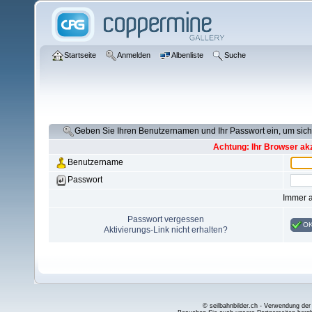
Startseite
Anmelden
Albenliste
Suche
Geben Sie Ihren Benutzernamen und Ihr Passwort ein, um si
Achtung: Ihr Browser akz
Benutzername
Passwort
Immer 
Passwort vergessen
O
Aktivierungs-Link nicht erhalten?
© seilbahnbilder.ch - Verwendung der