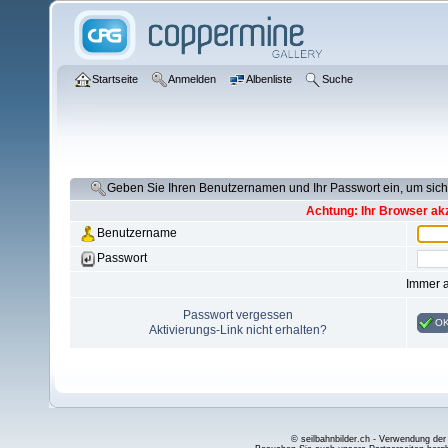
Startseite
Anmelden
Albenliste
Suche
Geben Sie Ihren Benutzernamen und Ihr Passwort ein, um si
Achtung: Ihr Browser akz
Benutzername
Passwort
Immer 
Passwort vergessen
O
Aktivierungs-Link nicht erhalten?
© seilbahnbilder.ch - Verwendung der