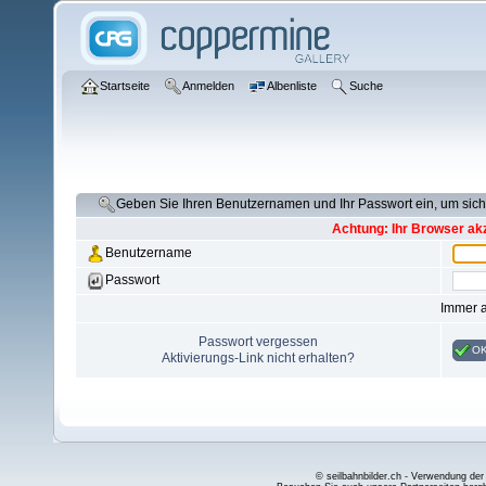
Startseite
Anmelden
Albenliste
Suche
Geben Sie Ihren Benutzernamen und Ihr Passwort ein, um si
Achtung: Ihr Browser akz
Benutzername
Passwort
Immer 
Passwort vergessen
O
Aktivierungs-Link nicht erhalten?
© seilbahnbilder.ch - Verwendung der