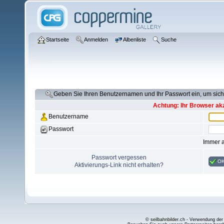
Startseite
Anmelden
Albenliste
Suche
Geben Sie Ihren Benutzernamen und Ihr Passwort ein, um si
Achtung: Ihr Browser akz
Benutzername
Passwort
Immer 
Passwort vergessen
O
Aktivierungs-Link nicht erhalten?
© seilbahnbilder.ch - Verwendung der