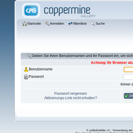
Startseite
Anmelden
Albenliste
Suche
Geben Sie Ihren Benutzernamen und Ihr Passwort ein, um si
Achtung: Ihr Browser akz
Benutzername
Passwort
Immer 
Passwort vergessen
O
Aktivierungs-Link nicht erhalten?
© seilbahnbilder.ch - Verwendung der