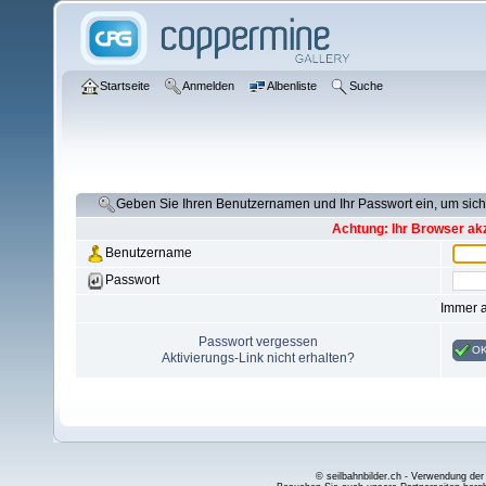
Startseite
Anmelden
Albenliste
Suche
Geben Sie Ihren Benutzernamen und Ihr Passwort ein, um si
Achtung: Ihr Browser akz
Benutzername
Passwort
Immer 
Passwort vergessen
O
Aktivierungs-Link nicht erhalten?
© seilbahnbilder.ch - Verwendung der