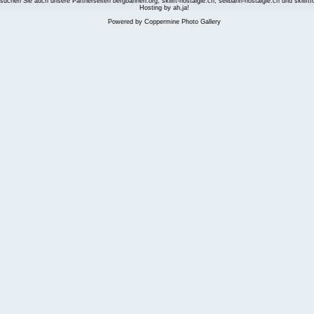
suchen Sie auch unsere Partnerseiten
bergbahnen.org
,
skilift-nostalgie.ch
,
seilbahn-nostalgie.ch
und
skilift
Hosting by ah,ja!
Powered by
Coppermine Photo Gallery