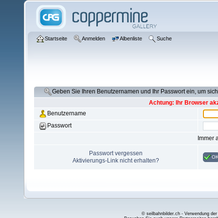
Startseite
Anmelden
Albenliste
Suche
Geben Sie Ihren Benutzernamen und Ihr Passwort ein, um si
Achtung: Ihr Browser akz
Benutzername
Passwort
Immer 
Passwort vergessen
O
Aktivierungs-Link nicht erhalten?
© seilbahnbilder.ch - Verwendung der