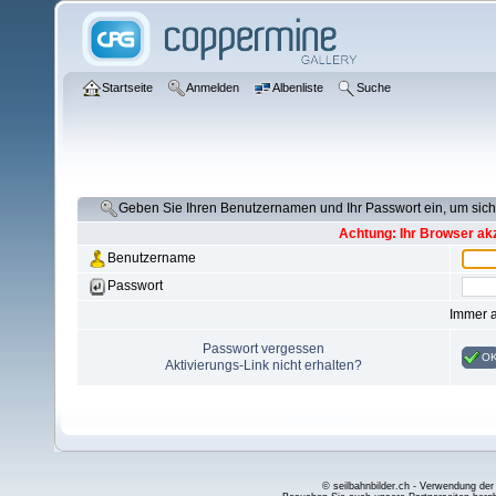
Startseite
Anmelden
Albenliste
Suche
Geben Sie Ihren Benutzernamen und Ihr Passwort ein, um si
Achtung: Ihr Browser akz
Benutzername
Passwort
Immer 
Passwort vergessen
O
Aktivierungs-Link nicht erhalten?
© seilbahnbilder.ch - Verwendung der