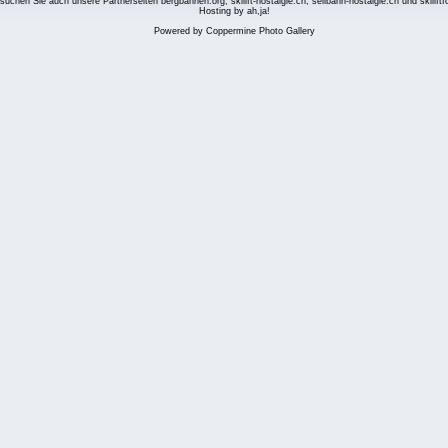
suchen Sie auch unsere Partnerseiten
bergbahnen.org
,
skilift-nostalgie.ch
,
seilbahn-nostalgie.ch
und
skilift
Hosting by ah,ja!
Powered by
Coppermine Photo Gallery