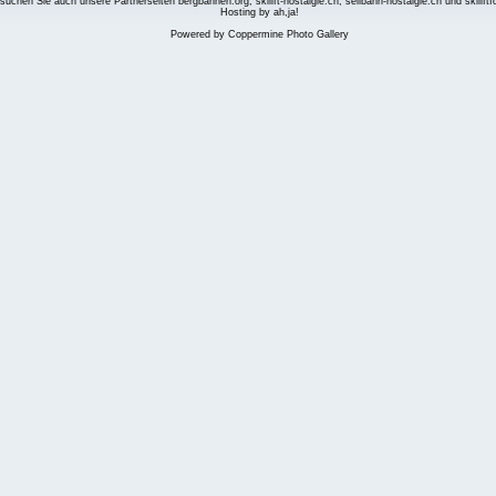
suchen Sie auch unsere Partnerseiten
bergbahnen.org
,
skilift-nostalgie.ch
,
seilbahn-nostalgie.ch
und
skilift
Hosting by ah,ja!
Powered by
Coppermine Photo Gallery