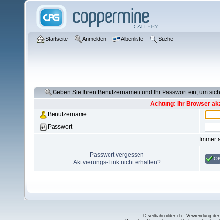
Startseite
Anmelden
Albenliste
Suche
Geben Sie Ihren Benutzernamen und Ihr Passwort ein, um si
Achtung: Ihr Browser akz
Benutzername
Passwort
Immer 
Passwort vergessen
O
Aktivierungs-Link nicht erhalten?
© seilbahnbilder.ch - Verwendung der