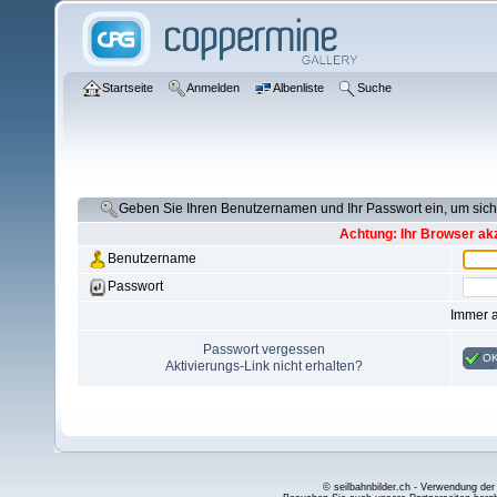
Startseite
Anmelden
Albenliste
Suche
Geben Sie Ihren Benutzernamen und Ihr Passwort ein, um si
Achtung: Ihr Browser akz
Benutzername
Passwort
Immer 
Passwort vergessen
O
Aktivierungs-Link nicht erhalten?
© seilbahnbilder.ch - Verwendung der