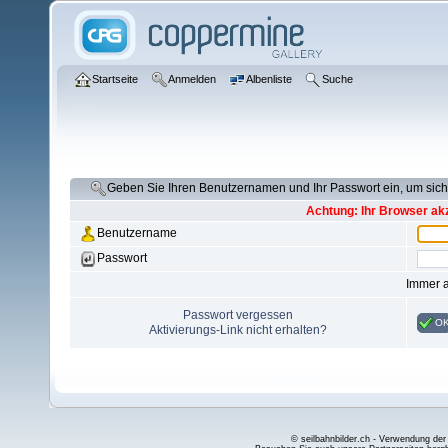
Startseite
Anmelden
Albenliste
Suche
Geben Sie Ihren Benutzernamen und Ihr Passwort ein, um si
Achtung: Ihr Browser akz
Benutzername
Passwort
Immer 
Passwort vergessen
O
Aktivierungs-Link nicht erhalten?
© seilbahnbilder.ch - Verwendung der