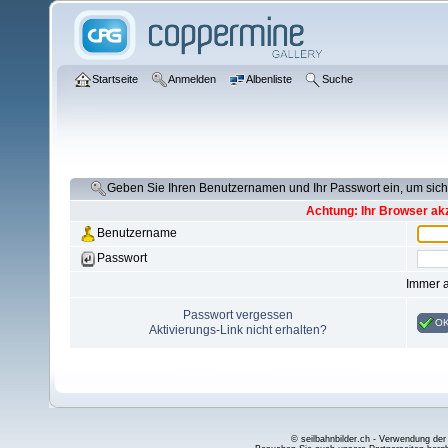
Startseite
Anmelden
Albenliste
Suche
Geben Sie Ihren Benutzernamen und Ihr Passwort ein, um si
Achtung: Ihr Browser akz
Benutzername
Passwort
Immer 
Passwort vergessen
O
Aktivierungs-Link nicht erhalten?
© seilbahnbilder.ch - Verwendung der