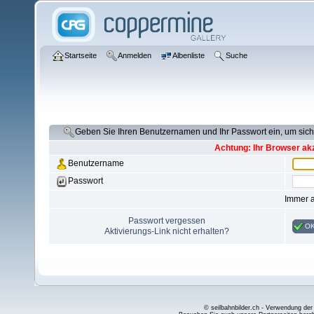
Startseite
Anmelden
Albenliste
Suche
Geben Sie Ihren Benutzernamen und Ihr Passwort ein, um si
Achtung: Ihr Browser akz
Benutzername
Passwort
Immer 
Passwort vergessen
O
Aktivierungs-Link nicht erhalten?
© seilbahnbilder.ch - Verwendung der