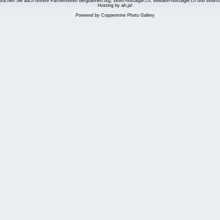
suchen Sie auch unsere Partnerseiten
bergbahnen.org
,
skilift-nostalgie.ch
,
seilbahn-nostalgie.ch
und
skilift
Hosting by ah,ja!
Powered by
Coppermine Photo Gallery