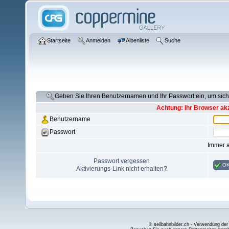
Startseite
Anmelden
Albenliste
Suche
Geben Sie Ihren Benutzernamen und Ihr Passwort ein, um si
Achtung: Ihr Browser akz
Benutzername
Passwort
Immer 
Passwort vergessen
O
Aktivierungs-Link nicht erhalten?
© seilbahnbilder.ch - Verwendung der