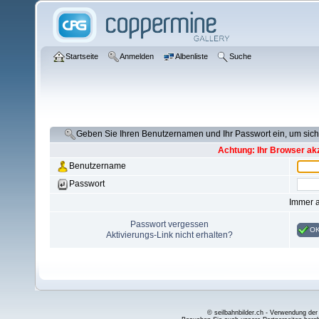
Startseite
Anmelden
Albenliste
Suche
Geben Sie Ihren Benutzernamen und Ihr Passwort ein, um si
Achtung: Ihr Browser akz
Benutzername
Passwort
Immer 
Passwort vergessen
O
Aktivierungs-Link nicht erhalten?
© seilbahnbilder.ch - Verwendung der