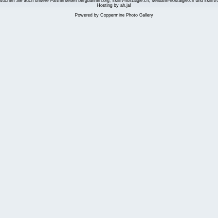
suchen Sie auch unsere Partnerseiten
bergbahnen.org
,
skilift-nostalgie.ch
,
seilbahn-nostalgie.ch
und
skilift
Hosting by ah,ja!
Powered by
Coppermine Photo Gallery