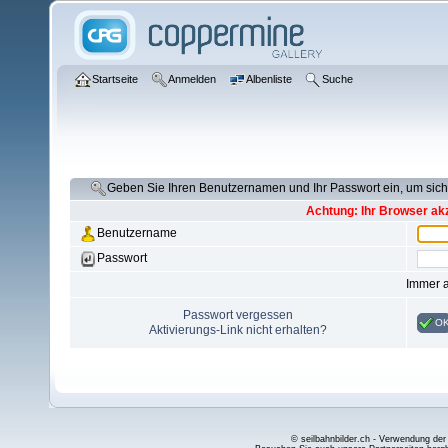
Startseite
Anmelden
Albenliste
Suche
Geben Sie Ihren Benutzernamen und Ihr Passwort ein, um si
Achtung: Ihr Browser akz
Benutzername
Passwort
Immer 
Passwort vergessen
O
Aktivierungs-Link nicht erhalten?
© seilbahnbilder.ch - Verwendung der