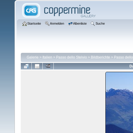
Startseite
Anmelden
Albenliste
Suche
Galerie
>
Italien
>
Passo dello Stelvio
>
Bildberichte
>
Passo dello
Da