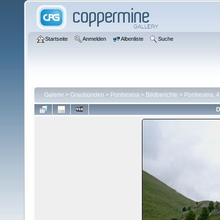
Startseite
Anmelden
Albenliste
Suche
Galerie
>
Graubünden
>
Pontresina
>
Bildberichte
>
Pontresina, 4
D