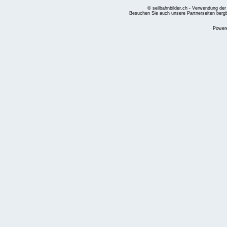
© seilbahnbilder.ch - Verwendung der
Besuchen Sie auch unsere Partnerseiten
berg
Power