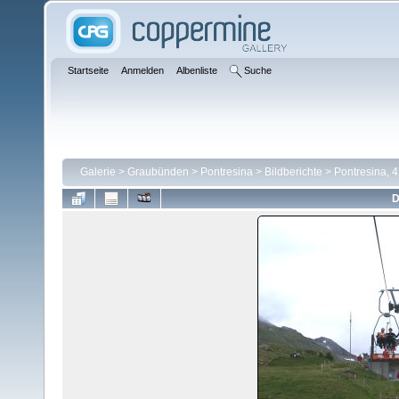
Startseite
Anmelden
Albenliste
Suche
Galerie
>
Graubünden
>
Pontresina
>
Bildberichte
>
Pontresina, 4
D