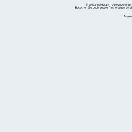
© seilbahnbilder.ch - Verwendung der
Besuchen Sie auch unsere Partnerseiten
berg
Power