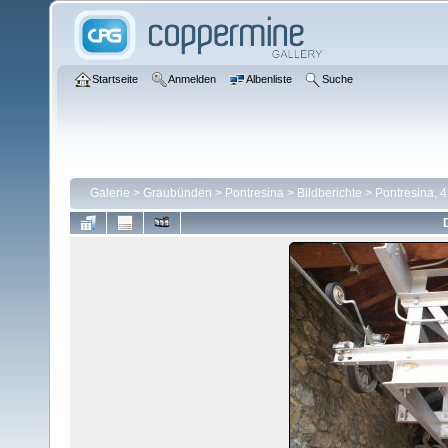
Startseite
Anmelden
Albenliste
Suche
Galerie
>
Graubünden
>
Pontresina
>
Bildberichte
>
Pontresina, 4