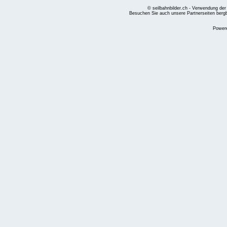
© seilbahnbilder.ch - Verwendung der
Besuchen Sie auch unsere Partnerseiten
berg
Power