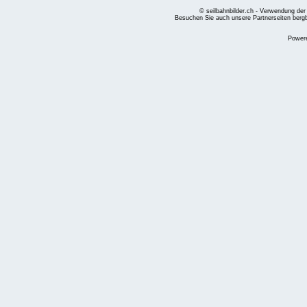
© seilbahnbilder.ch - Verwendung der
Besuchen Sie auch unsere Partnerseiten
berg
Power