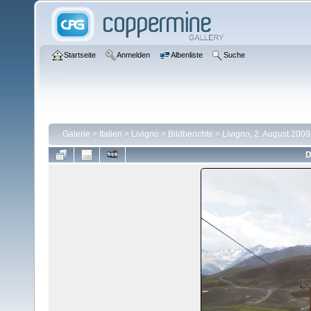
Startseite
Anmelden
Albenliste
Suche
Galerie
>
Italien
>
Livigno
>
Bildberichte
>
Livigno, 2. August 2009
D