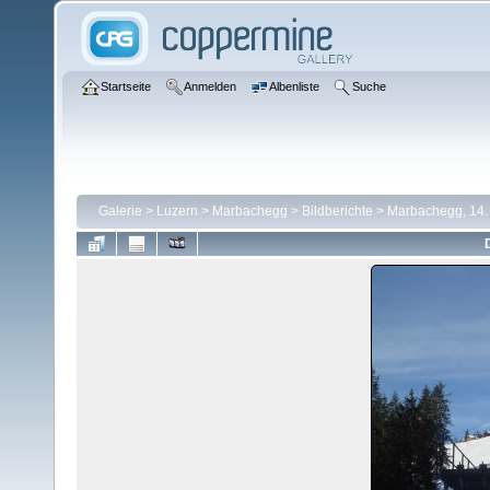
Startseite
Anmelden
Albenliste
Suche
Galerie
>
Luzern
>
Marbachegg
>
Bildberichte
>
Marbachegg, 14.