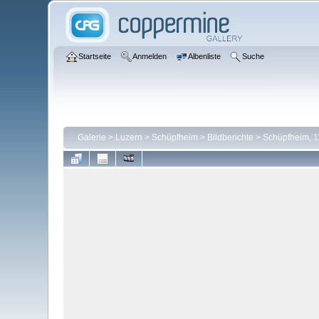
Startseite
Anmelden
Albenliste
Suche
Galerie
>
Luzern
>
Schüpfheim
>
Bildberichte
>
Schüpfheim, 1