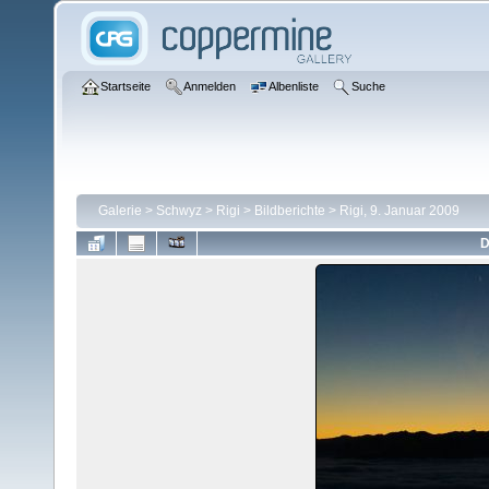
Startseite
Anmelden
Albenliste
Suche
Galerie
>
Schwyz
>
Rigi
>
Bildberichte
>
Rigi, 9. Januar 2009
D