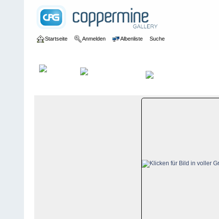
Startseite
Anmelden
Albenliste
Suche
Galerie
>
Schwyz
>
Rigi
>
Bildberichte
>
Rigi, 9. Januar 2009