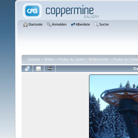
Startseite
Anmelden
Albenliste
Suche
Galerie
>
Wallis
>
Portes du Soleil
>
Bildberichte
>
Portes du Solei
Da