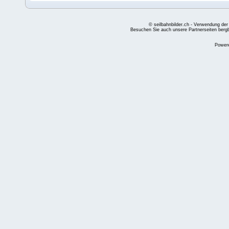
© seilbahnbilder.ch - Verwendung der
Besuchen Sie auch unsere Partnerseiten
berg
Power