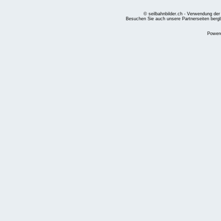
© seilbahnbilder.ch - Verwendung der
Besuchen Sie auch unsere Partnerseiten
berg
Power