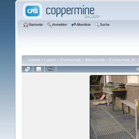
Startseite
Anmelden
Albenliste
Suche
Galerie
>
Luzern
>
Escholzmatt
>
Bildberichte
>
Eschlozmatt, 24.
D