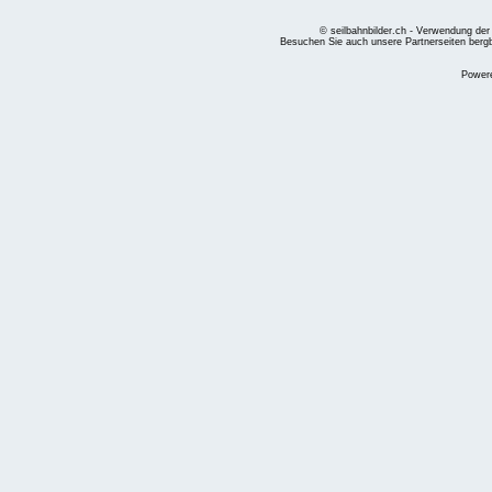
© seilbahnbilder.ch - Verwendung der
Besuchen Sie auch unsere Partnerseiten
berg
Power