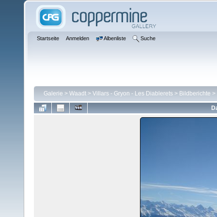
Startseite
Anmelden
Albenliste
Suche
Galerie
>
Waadt
>
Villars - Gryon - Les Diablerets
>
Bildberichte
>
Da