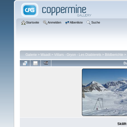
Startseite
Anmelden
Albenliste
Suche
Galerie
>
Waadt
>
Villars - Gryon - Les Diablerets
>
Bildberichte
>
Da
Skilif