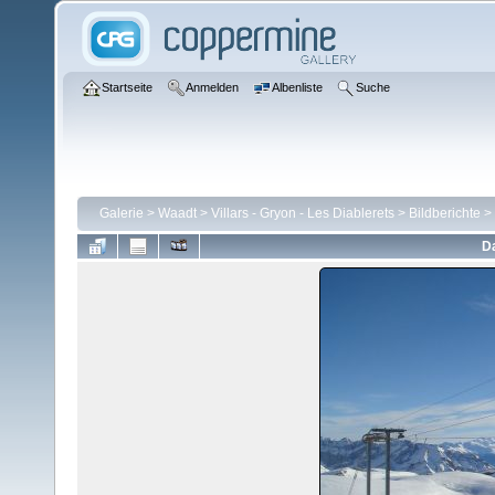
Startseite
Anmelden
Albenliste
Suche
Galerie
>
Waadt
>
Villars - Gryon - Les Diablerets
>
Bildberichte
>
Da