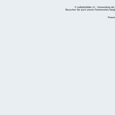
© seilbahnbilder.ch - Verwendung der
Besuchen Sie auch unsere Partnerseiten
berg
Power