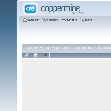
Startseite
Anmelden
Albenliste
Suche
Galerie
>
Waadt
>
Villars - Gryon - Les Diablerets
>
Bildberich