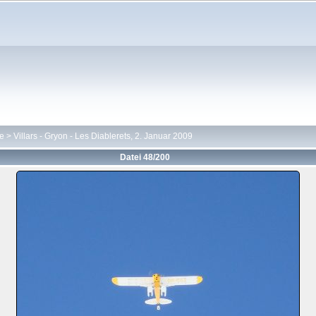
te
>
Villars - Gryon - Les Diablerets, 2. Januar 2009
Datei 48/200