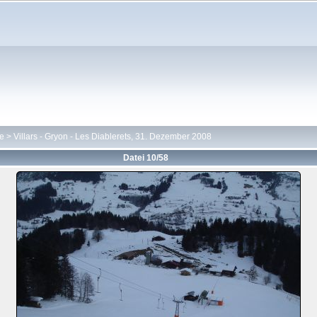
te
>
Villars - Gryon - Les Diablerets, 31. Dezember 2008
Datei 10/58