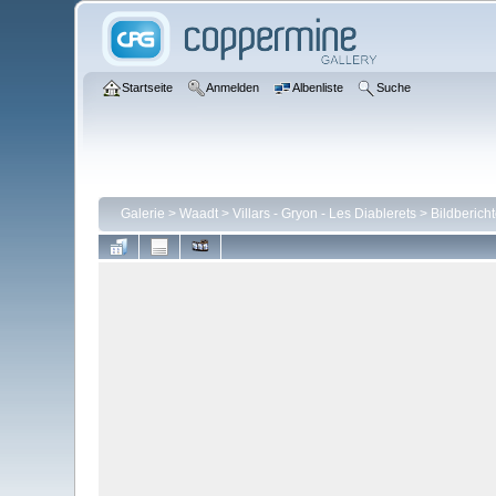
Startseite
Anmelden
Albenliste
Suche
Galerie
>
Waadt
>
Villars - Gryon - Les Diablerets
>
Bildberich