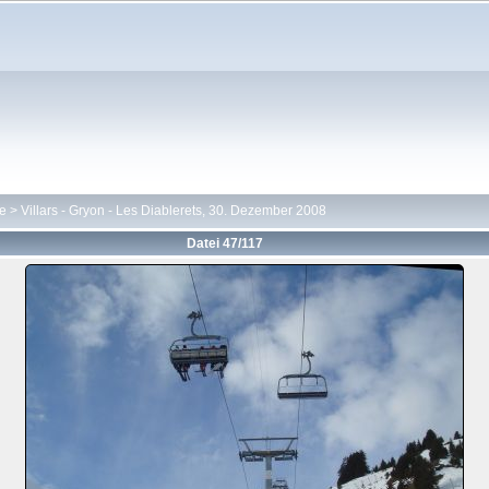
te
>
Villars - Gryon - Les Diablerets, 30. Dezember 2008
Datei 47/117