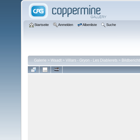
Startseite
Anmelden
Albenliste
Suche
Galerie
>
Waadt
>
Villars - Gryon - Les Diablerets
>
Bildberich