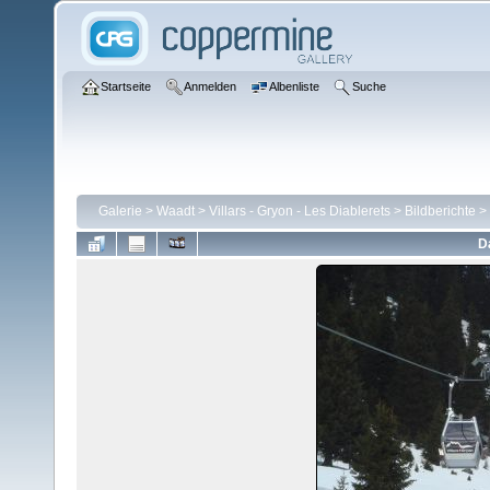
Startseite
Anmelden
Albenliste
Suche
Galerie
>
Waadt
>
Villars - Gryon - Les Diablerets
>
Bildberichte
>
D