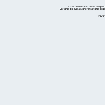
© seilbahnbilder.ch - Verwendung der
Besuchen Sie auch unsere Partnerseiten
berg
Power