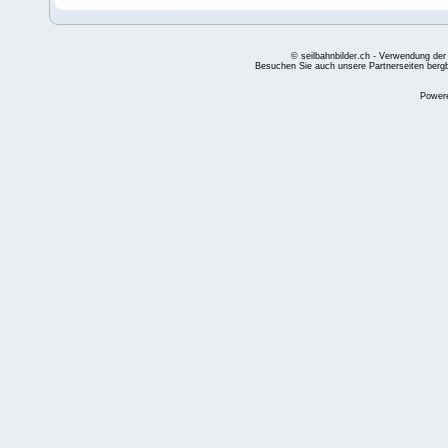
© seilbahnbilder.ch - Verwendung der
Besuchen Sie auch unsere Partnerseiten
berg
Power