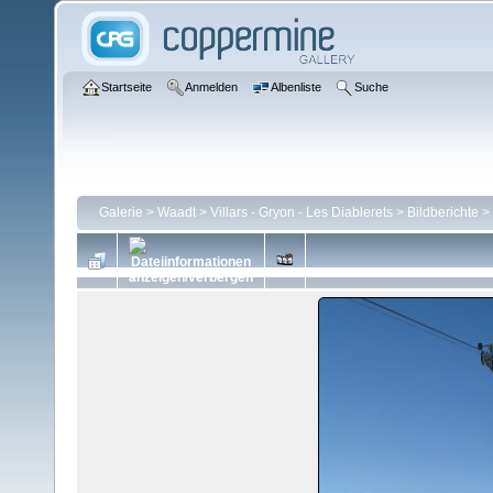
Startseite
Anmelden
Albenliste
Suche
Galerie
>
Waadt
>
Villars - Gryon - Les Diablerets
>
Bildberichte
>