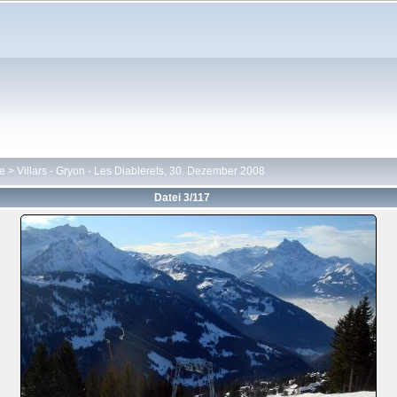
te
>
Villars - Gryon - Les Diablerets, 30. Dezember 2008
Datei 3/117