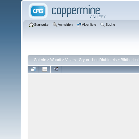
Startseite
Anmelden
Albenliste
Suche
Galerie
>
Waadt
>
Villars - Gryon - Les Diablerets
>
Bildberich