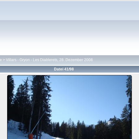
te
>
Villars - Gryon - Les Diablerets, 28. Dezember 2008
Datei 41/98