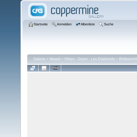
Startseite
Anmelden
Albenliste
Suche
Galerie
>
Waadt
>
Villars - Gryon - Les Diablerets
>
Bildberich