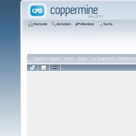
Startseite
Anmelden
Albenliste
Suche
Galerie
>
Waadt
>
Villars - Gryon - Les Diablerets
>
Bildberich