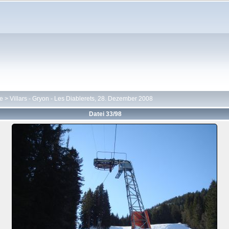
te
>
Villars - Gryon - Les Diablerets, 28. Dezember 2008
Datei 33/98