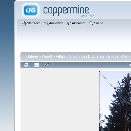
Startseite
Anmelden
Albenliste
Suche
Galerie
>
Waadt
>
Villars - Gryon - Les Diablerets
>
Bildberichte
>
D