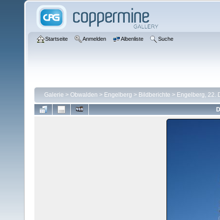
Startseite
Anmelden
Albenliste
Suche
Galerie
>
Obwalden
>
Engelberg
>
Bildberichte
>
Engelberg, 22.
D