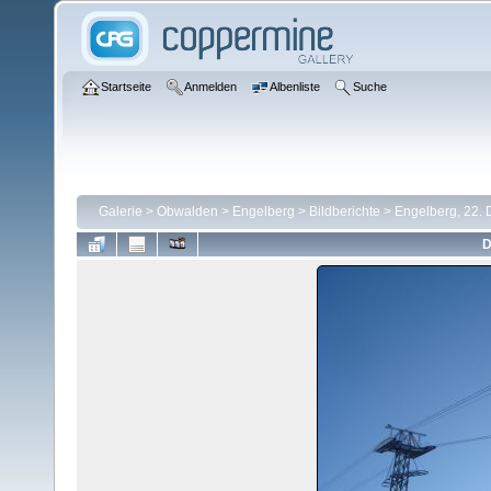
Startseite
Anmelden
Albenliste
Suche
Galerie
>
Obwalden
>
Engelberg
>
Bildberichte
>
Engelberg, 22.
D