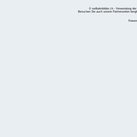
© seilbahnbilder.ch - Verwendung der
Besuchen Sie auch unsere Partnerseiten
berg
Power