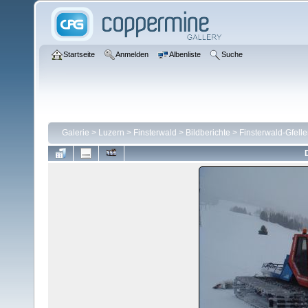
Startseite
Anmelden
Albenliste
Suche
Galerie
>
Luzern
>
Finsterwald
>
Bildberichte
>
Finsterwald-Gfell