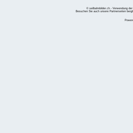
© seilbahnbilder.ch - Verwendung der
Besuchen Sie auch unsere Partnerseiten
berg
Power