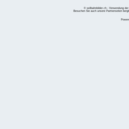
© seilbahnbilder.ch - Verwendung der
Besuchen Sie auch unsere Partnerseiten
berg
Power