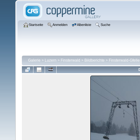
Startseite
Anmelden
Albenliste
Suche
Galerie
>
Luzern
>
Finsterwald
>
Bildberichte
>
Finsterwald-Gfell