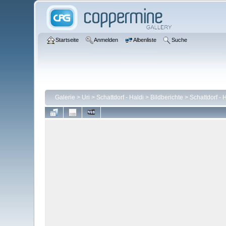
Startseite
Anmelden
Albenliste
Suche
Galerie
>
Uri
>
Schattdorf - Haldi
>
Bildberichte
>
Schattdorf - 