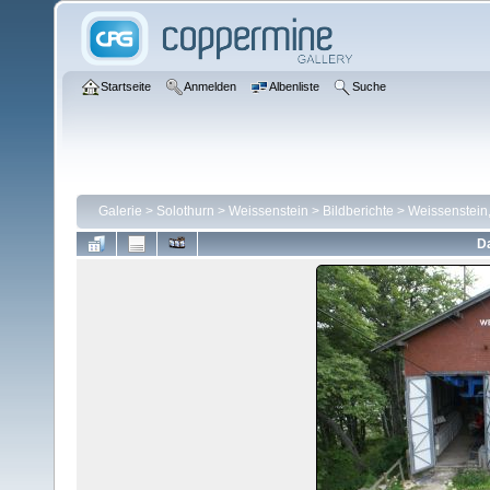
Startseite
Anmelden
Albenliste
Suche
Galerie
>
Solothurn
>
Weissenstein
>
Bildberichte
>
Weissenstein,
Da